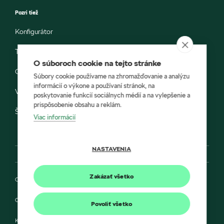
Pozri tiež
Konfigurátor
Testovacia jazda
O súboroch cookie na tejto stránke
Objednávka do servisu
Súbory cookie používame na zhromažďovanie a analýzu
informácií o výkone a používaní stránok, na
Vozidlá ihneď k odberu
poskytovanie funkcií sociálnych médií a na vylepšenie a
prispôsobenie obsahu a reklám.
Škoda E-shop
Viac informácií
NASTAVENIA
Zakázať všetko
Ochrana osobných údajov
Cookies
Povoliť všetko
Kontakt