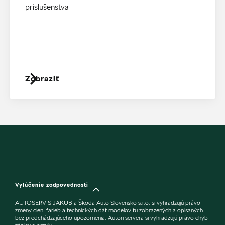
príslušenstva
Zobraziť
Vylúčenie zodpovednosti
AUTOSERVIS JAKUB a Škoda Auto Slovensko s.r.o. si vyhradzujú právo
zmeny cien, farieb a technických dát modelov tu zobrazených a opísaných
bez predchádzajúceho upozornenia. Autori servera si vyhradzujú právo chýb