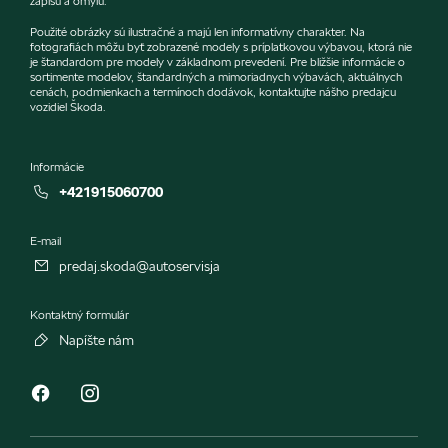
zápisu a omylu.
Použité obrázky sú ilustračné a majú len informatívny charakter. Na
fotografiách môžu byť zobrazené modely s príplatkovou výbavou, ktorá nie
je štandardom pre modely v základnom prevedení. Pre bližšie informácie o
sortimente modelov, štandardných a mimoriadnych výbavách, aktuálnych
cenách, podmienkach a termínoch dodávok, kontaktujte nášho predajcu
vozidiel Škoda.
Informácie
+421915060700
E-mail
predaj.skoda@autoservisja
Kontaktný formulár
Napíšte nám