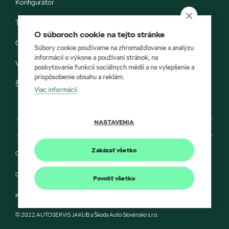
Konfigurátor
Testovacia jazda
O súboroch cookie na tejto stránke
Objednávka do servisu
Súbory cookie používame na zhromažďovanie a analýzu
informácií o výkone a používaní stránok, na
Vozidlá ihneď k odberu
poskytovanie funkcií sociálnych médií a na vylepšenie a
prispôsobenie obsahu a reklám.
Škoda E-shop
Viac informácií
NASTAVENIA
Zakázať všetko
Ochrana osobných údajov
Cookies
Povoliť všetko
Kontakt
© 2022 AUTOSERVIS JAKUB a Škoda Auto Slovensko s.r.o.