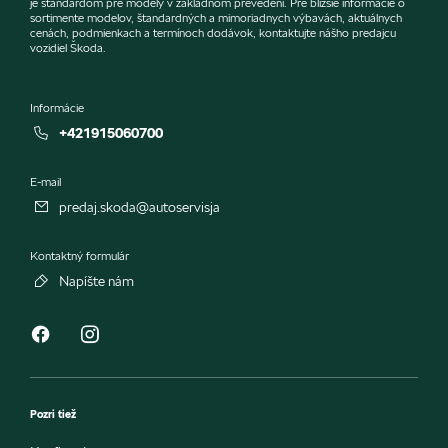
je štandardom pre modely v základnom prevedení. Pre bližšie informácie o
sortimente modelov, štandardných a mimoriadnych výbavách, aktuálnych
cenách, podmienkach a termínoch dodávok, kontaktujte nášho predajcu
vozidiel Škoda.
Informácie
+421915060700
E-mail
predaj.skoda@autoservisja
Kontaktný formulár
Napíšte nám
Pozri tiež