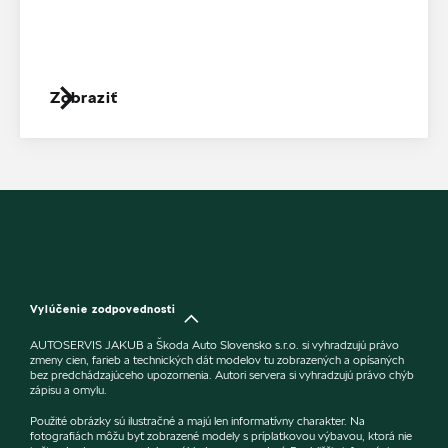
Zobraziť
Vylúčenie zodpovednosti
AUTOSERVIS JAKUB a Škoda Auto Slovensko s.r.o. si vyhradzujú právo
zmeny cien, farieb a technických dát modelov tu zobrazených a opísaných
bez predchádzajúceho upozornenia. Autori servera si vyhradzujú právo chýb
zápisu a omylu.
Použité obrázky sú ilustračné a majú len informatívny charakter. Na
fotografiách môžu byť zobrazené modely s príplatkovou výbavou, ktorá nie