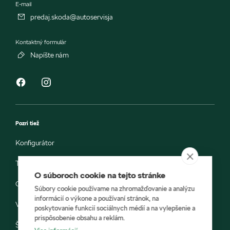
E-mail
predaj.skoda@autoservisja
Kontaktný formulár
Napíšte nám
Pozri tiež
Konfigurátor
Testovacia jazda
O súboroch cookie na tejto stránke
Objednávka do servisu
Súbory cookie používame na zhromažďovanie a analýzu
informácií o výkone a používaní stránok, na
Vozidlá ihneď k odberu
poskytovanie funkcií sociálnych médií a na vylepšenie a
prispôsobenie obsahu a reklám.
Škoda E-shop