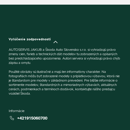
Vylúčenie zodpovednosti
AUTOSERVIS JAKUB a Škoda Auto Slovensko s.r.o. si vyhradzujú právo
zmeny cien, farieb a technických dát modelov tu zobrazených a opísaných
bez predchádzajúceho upozornenia. Autori servera si vyhradzujú právo chýb
zápisu a omylu.
Použité obrázky sú ilustračné a majú len informatívny charakter. Na
fotografiách môžu byť zobrazené modely s príplatkovou výbavou, ktorá nie
je štandardom pre modely v základnom prevedení. Pre bližšie informácie o
sortimente modelov, štandardných a mimoriadnych výbavách, aktuálnych
cenách, podmienkach a termínoch dodávok, kontaktujte nášho predajcu
vozidiel Škoda.
Informácie
+421915060700